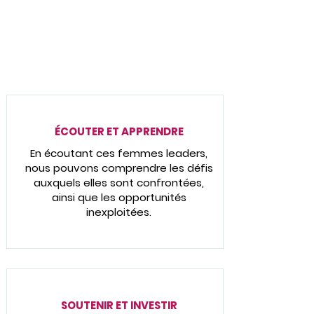
et les financeurs potentiels à se
joindre à nous dans notre quête.
Ensemble, nous pouvons :
ÉCOUTER ET APPRENDRE
En écoutant ces femmes leaders,
nous pouvons comprendre les défis
auxquels elles sont confrontées,
ainsi que les opportunités
inexploitées.
SOUTENIR ET INVESTIR